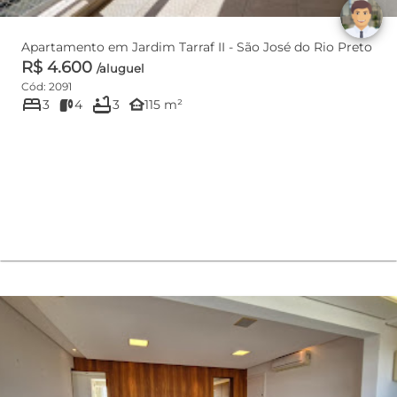
Apartamento em Jardim Tarraf II - São José do Rio Preto
R$ 4.600
/aluguel
Cód: 2091
bed
bathtub
other_houses
3
4
3
115 m²