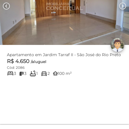
chevron_left
chevron_right
Apartamento em Jardim Tarraf II - São José do Rio Preto
R$ 4.650
/aluguel
Cód: 2086
bed
bathtub
directions_car
other_houses
3
3
1
2
100 m²