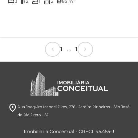
bed
bathtub
directions_car
EXCELENTE ÁREA DE LAZER COM PI...
other_houses
3
2
1
2
85 m²
chevron_left
chevron_right
1 ... 1
room
Rua Joaquim Manoel Pires, 776
- Jardim Pinheiros
- São José
do Rio Preto
- SP
Imobiliária Conceitual - CRECI: 45.455-J