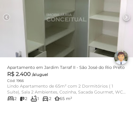
chevron_left
chevron_right
Apartamento em Jardim Tarraf II - São José do Rio Preto
R$ 2.400
/aluguel
Cód: 1966
Lindo Apartamento de 65m² com 2 Dormitórios ( 1
Suíte), Sala 2 Ambientes, Cozinha, Sacada Gourmet, WC
bed
bathtub
directions_car
Social , Área d...
other_houses
2
2
1
2
65 m²