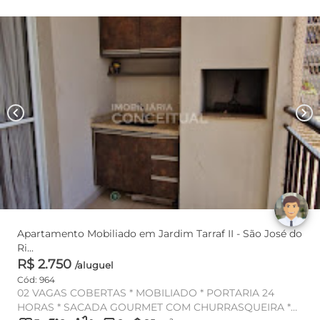
chevron_left
chevron_right
Apartamento Mobiliado em Jardim Tarraf II - São José do
Ri...
R$ 2.750
/aluguel
Cód: 964
02 VAGAS COBERTAS * MOBILIADO * PORTARIA 24
HORAS * SACADA GOURMET COM CHURRASQUEIRA *