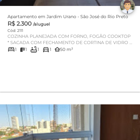
Apartamento em Jardim Urano - São José do Rio Preto
R$ 2.300
/aluguel
Cód: 2111
COZINHA PLANEJADA COM FORNO, FOGÃO COOKTOP
* SACADA COM FECHAMENTO DE CORTINA DE VIDRO E
bed
bathtub
directions_car
CORTINA BLACKOUT * SALA PARA 02...
other_houses
1
1
1
1
50 m²