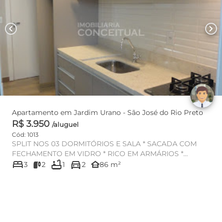
chevron_left
chevron_right
Apartamento em Jardim Urano - São José do Rio Preto
R$ 3.950
/aluguel
Cód: 1013
SPLIT NOS 03 DORMITÓRIOS E SALA * SACADA COM
FECHAMENTO EM VIDRO * RICO EM ARMÁRIOS *
bed
bathtub
directions_car
BRINQUEDOTECA * PISCINA ADULTO E...
other_houses
3
2
1
2
86 m²