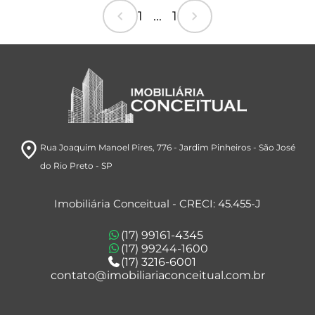
chevron_left
chevron_right
1 ... 1
room
Rua Joaquim Manoel Pires, 776
- Jardim Pinheiros
- São José
do Rio Preto
- SP
Imobiliária Conceitual - CRECI: 45.455-J
(17) 99161-4345
(17) 99244-1600
(17) 3216-6001
contato@imobiliariaconceitual.com.br