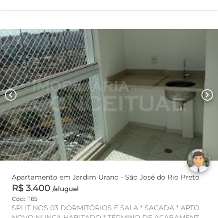
chevron_left
chevron_right
Apartamento em Jardim Urano - São José do Rio Preto
R$ 3.400
/aluguel
Cód: 1165
SPLIT NOS 03 DORMITÓRIOS E SALA * SACADA * APTO
NOVO NUNCA HABITADO * TÉRMINO DE ACABAMENTO