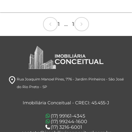
chevron_left
chevron_right
1 ... 1
room
Rua Joaquim Manoel Pires, 776
- Jardim Pinheiros
- São José
do Rio Preto
- SP
Imobiliária Conceitual - CRECI: 45.455-J
(17) 99161-4345
(17) 99244-1600
(17) 3216-6001