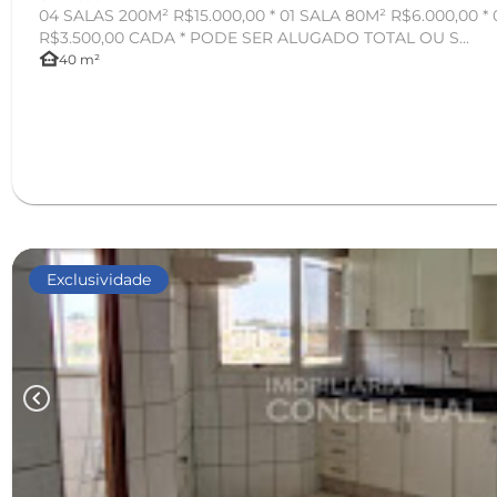
04 SALAS 200M² R$15.000,00 * 01 SALA 80M² R$6.000,00 *
R$3.500,00 CADA * PODE SER ALUGADO TOTAL OU S...
other_houses
40 m²
Exclusividade
chevron_left