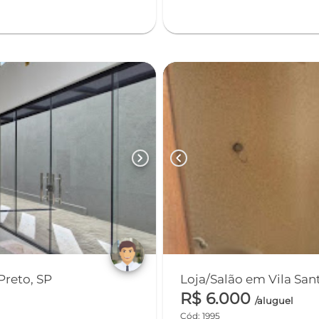
chevron_right
chevron_left
Preto, SP
R$ 6.000
/aluguel
Cód: 1995