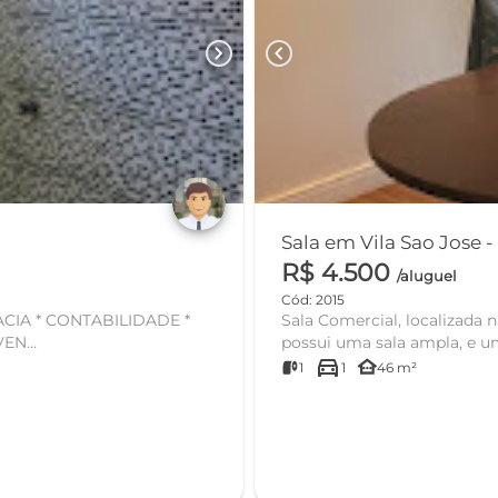
chevron_right
chevron_left
R$ 4.500
/aluguel
Cód: 2015
IA * CONTABILIDADE *
Sala Comercial, localizada 
N...
possui uma
directions_car
other_houses
1
1
46 m²