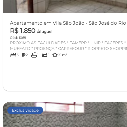
Apartamento em Vila São João - São Jos
R$ 1.850
/aluguel
Cód: 1069
PRÓXIMO AS FACULDADES * FAMERP * UNIP * FACERES * SUPERMERCADO
MUFFATO * PROENÇA * CARREFOUR * RIOPRETO SHOPPING
bed
bathtub
directions_car
other_houses
3
2
1
1
95 m²
Exclusividade