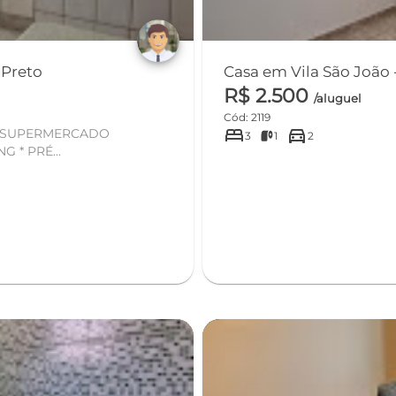
é do Rio Preto
R$ 2.500
/aluguel
Cód: 2119
bed
directions_car
3
1
2
 * PRÉ...