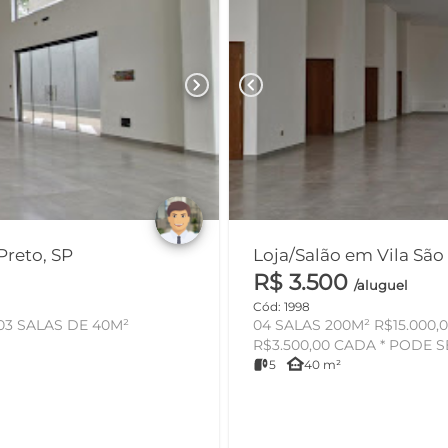
chevron_right
chevron_left
Preto, SP
Loja/Salão em Vila São
R$ 3.500
/aluguel
Cód: 1998
 03 SALAS DE 40M²
04 SALAS 200M² R$15.000,0
R$3.500,00 
other_houses
5
40 m²