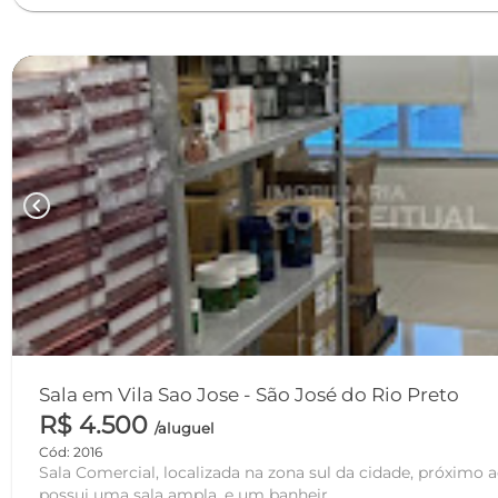
chevron_left
Sala em Vila Sao Jose - São José do Rio Preto
R$ 4.500
/aluguel
Cód: 2016
Sala Comercial, localizada na zona sul da cidade, próximo 
possui uma sala ampla, e um banheir...