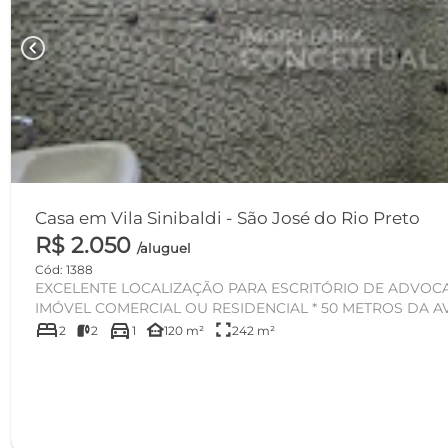
chevron_left
Casa em Vila Sinibaldi - São José do Rio Preto
R$ 2.050
/aluguel
Cód: 1388
EXCELENTE LOCALIZAÇÃO PARA ESCRITÓRIO DE ADVOCAC
IMÓVEL COMERCIAL OU RESIDENCIAL * 50 METROS DA AVE
bed
directions_car
other_houses
fullscreen
2
2
1
120 m²
242 m²