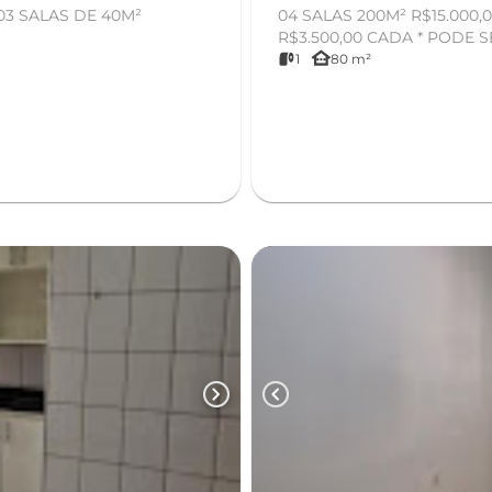
 03 SALAS DE 40M²
04 SALAS 200M² R$15.000,0
R$3.500,00 
other_houses
1
80 m²
chevron_right
chevron_left