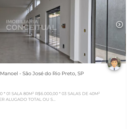
chevron_right
 Manoel - São José do Rio Preto, SP
0 * 01 SALA 80M² R$6.000,00 * 03 SALAS DE 40M²
CADA * PODE SER ALUGADO TOTAL OU S...