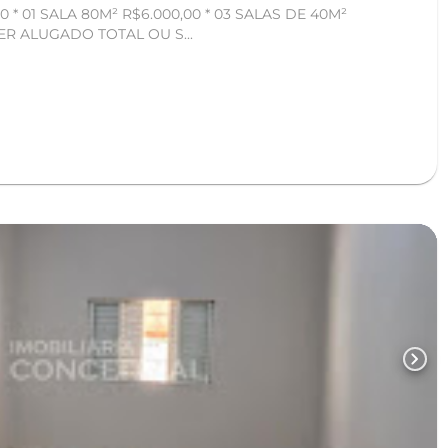
0 * 01 SALA 80M² R$6.000,00 * 03 SALAS DE 40M²
CADA * PODE SER ALUGADO TOTAL OU S...
chevron_right