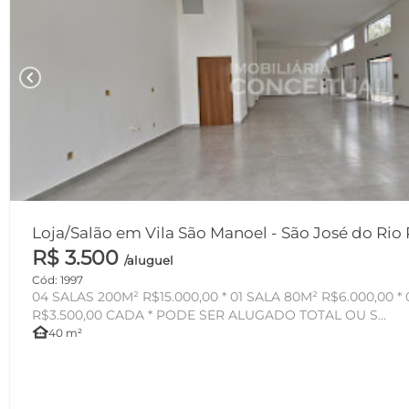
chevron_left
Loja/Salão em Vila São Manoel - São José do Rio 
R$ 3.500
/aluguel
Cód: 1997
04 SALAS 200M² R$15.000,00 * 01 SALA 80M² R$6.000,00 *
R$3.500,00 CADA * PODE SER ALUGADO TOTAL OU S...
other_houses
40 m²