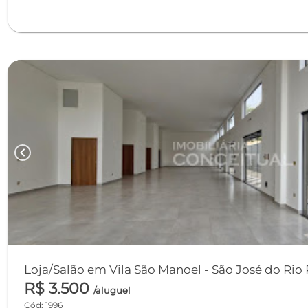
chevron_left
Loja/Salão em Vila São Manoel - São José do Rio 
R$ 3.500
/aluguel
Cód: 1996