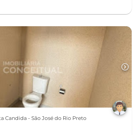
chevron_right
Loja/Salão em Vila Santa Candida - São José do Rio Preto