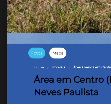
Fotos
Mapa
Home
Imoveis
Área à venda em Centro
chevron_right
chevron_right
Área em Centro (
Neves Paulista